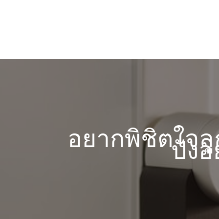
อยากพิชิตใจลู
ปังอ