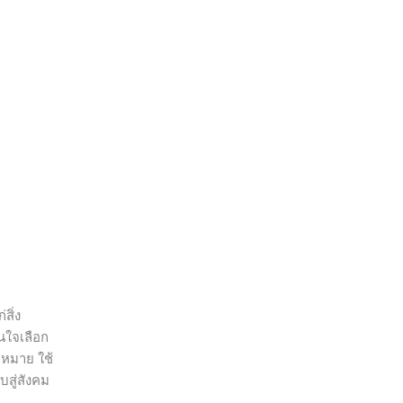
สิ่ง
นใจเลือก
ฎหมาย ใช้
บสู่สังคม