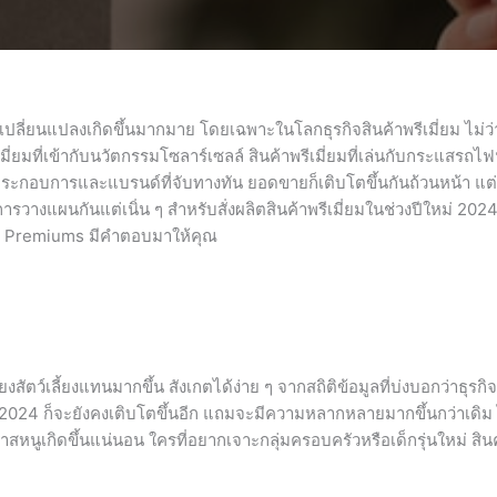
ารเปลี่ยนแปลงเกิดขึ้นมากมาย โดยเฉพาะในโลกธุรกิจสินค้าพรีเมี่ยม ไม่ว
ีเมี่ยมที่เข้ากับนวัตกรรมโซลาร์เซลล์ สินค้าพรีเมี่ยมที่เล่นกับกระแสรถไ
้ประกอบการและแบรนด์ที่จับทางทัน ยอดขายก็เติบโตขึ้นกันถ้วนหน้า แต่
การวางแผนกันแต่เนิ่น ๆ สำหรับสั่งผลิตสินค้าพรีเมี่ยมในช่วงปีใหม่ 2024
kok Premiums มีคำตอบมาให้คุณ
งสัตว์เลี้ยงแทนมากขึ้น สังเกตได้ง่าย ๆ จากสถิติข้อมูลที่บ่งบอกว่าธุรกิจเ
ะในปี 2024 ก็จะยังคงเติบโตขึ้นอีก แถมจะมีความหลากหลายมากขึ้นกว่าเดิม 
นูเกิดขึ้นแน่นอน ใครที่อยากเจาะกลุ่มครอบครัวหรือเด็กรุ่นใหม่ สินค้