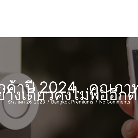
กค้าปี 2024…คุณภาพส
ย่างเดียวคงไม่พออีกต
ธันวาคม 26, 2023
/
Bangkok Premiums
/
No Comments