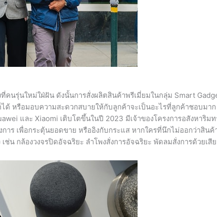
่คนรุ่นใหม่ใฝ่ฝัน ดังนั้นการสั่งผลิตสินค้าพรีเมี่ยมในกลุ่ม Smart Gadge
็ได้ หรือมอบความสะดวกสบายให้กับลูกค้าจะเป็นอะไรที่ลูกค้าชอบมาก 
wei และ Xiaomi เติบโตขึ้นในปี 2023 มีเจ้าของโครงการอสังหาริมทร
ร เพื่อกระตุ้นยอดขาย หรืออิงกับกระแส หากใครที่นึกไม่ออกว่าสินค้า
เช่น กล้องวงจรปิดอัจฉริยะ ลำโพงสั่งการอัจฉริยะ พัดลมสั่งการด้วยเสีย