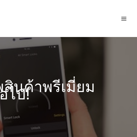
ินค้าพรีเมี่ยม
่อไป!