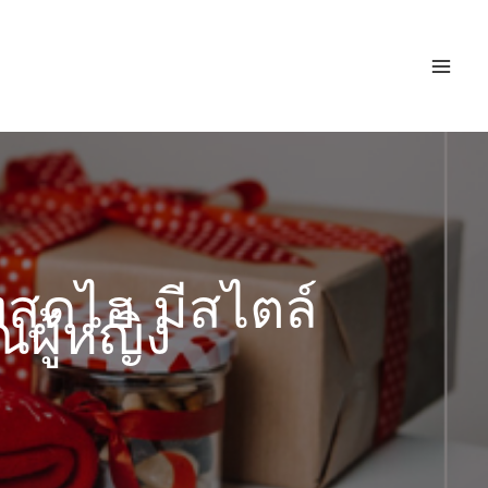
ทสุดไฮ มีสไตล์
ผู้หญิง