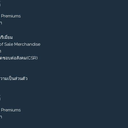
์
 Premiums
รา
รีเมี่ยม
 of Sale Merchandise
า
ิดชอบต่อสังคม(CSR)
ามเป็นส่วนตัว
์
 Premiums
รา