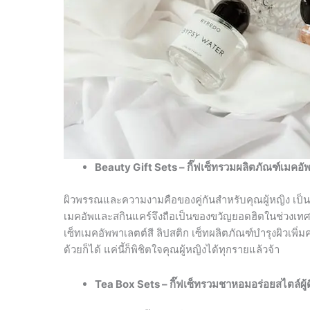
Beauty Gift Sets – กิ๊ฟเซ็ทรวมผลิตภัณฑ์เมคอั
ผิวพรรณและความงามคือของคู่กันสำหรับคุณผู้หญิง เป็นผู
เมคอัพและสกินแคร์จึงถือเป็นของขวัญยอดฮิตในช่วงเทศกาล
เซ็ทเมคอัพพาเลตต์สี ลิปสติก เซ็ทผลิตภัณฑ์บำรุงผิวเพิ
ด้วยก็ได้ แค่นี้ก็พิชิตใจคุณผู้หญิงได้ทุกรายแล้วจ้า
Tea Box Sets – กิ๊ฟเซ็ทรวมชาหอมอร่อยสไตล์ผู้