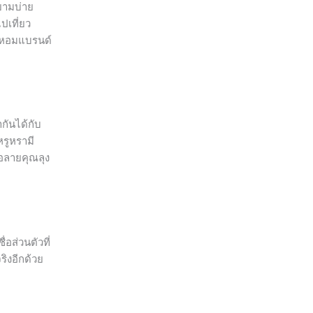
ยามบ่าย
ปเที่ยว
ชาหอมแบรนด์
กันได้กับ
หรูหรามี
ือลายคุณลุง
่อส่วนตัวที่
ริงอีกด้วย