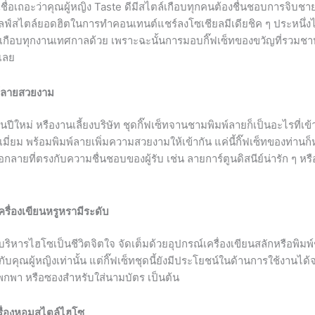
ชื่อเถอะว่าคุณผู้หญิง Taste ดีมีสไตล์เกือบทุกคนต้องชื่นชอบการจิบชา
ไลฟ์สไตล์ยอดฮิตในการทำคอนเทนต์แชร์ลงโซเชียลมีเดียชิค ๆ ประหนึ่งไ
ยมในเกือบทุกงานเทศกาลด้วย เพราะฉะนั้นการมอบกิ๊ฟเซ็ทของขวัญที่รวม
 เลย
พ์ลายสวยงาม
หม่ หรืองานเลี้ยงบริษัท ชุดกิ๊ฟเซ็ทจานชามพิมพ์ลายก็เป็นอะไรที่เข้า
ยม พร้อมพิมพ์ลายเพิ่มความสวยงามให้เข้ากัน แค่นี้กิ๊ฟเซ็ทของท่านก็
ลายที่ตรงกับความชื่นชอบของผู้รับ เช่น ลายการ์ตูนดิสนีย์น่ารัก ๆ หร
รื่องเขียนหรูหรามีระดับ
บริหารไฮโซเป็นชีวิตจิตใจ จัดเต็มด้วยอุปกรณ์เครื่องเขียนสลักหรือพิมพ์ชื
คุณผู้หญิงเท่านั้น แต่กิ๊ฟเซ็ทชุดนี้ยังมีประโยชน์ในด้านการใช้งานได้จ
พกพา หรือซองสำหรับใส่นามบัตร เป็นต้น
รื่องหอมสไตล์ไฮโซ