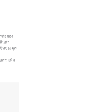
ารห่อของ
สินค้า
ฟเซ็ทของคุณ
k
บถามเพิ่ม