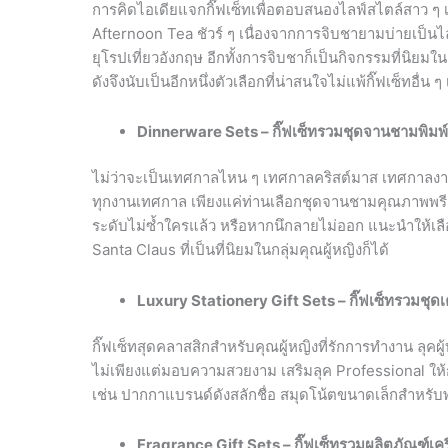
การคิดไอเดียแจกกิ๊ฟเซ็ทเพื่อตอบสนองไลฟ์สไตล์สาว ๆ เ
Afternoon Tea ชัวร์ ๆ เนื่องจากการจิบชายามบ่ายเป็น
ยุโรปเที่ยวอังกฤษ อีกทั้งการจิบชาก็เป็นกิจกรรมที่นิ
ดังจึงนับเป็นอีกหนึ่งตัวเลือกที่น่าสนใจไม่แพ้กิ๊ฟเซ็ทอื่น ๆ
Dinnerware Sets – กิ๊ฟเซ็ทรวมชุดจานชามพิม
ไม่ว่าจะเป็นเทศกาลไหน ๆ เทศกาลคริสต์มาส เทศกาลงานปีใ
ทุกงานเทศกาล เพียงแค่ท่านเลือกชุดจานชามคุณภาพพรีเมี่
ระดับไม่ซ้ำใครแล้ว หรือหากนึกลายไม่ออก แนะนำให้เลือก
Santa Claus ที่เป็นที่นิยมในกลุ่มคุณผู้หญิงก็ได้
Luxury Stationery Gift Sets – กิ๊ฟเซ็ทรวมชุดเค
กิ๊ฟเซ็ทสุดคลาสสิกสำหรับคุณผู้หญิงที่รักการทำงาน ลุคผู้
ไม่เพียงแต่มอบความสวยงาม เสริมลุค Professional ให้กับ
เช่น ปากกาแบรนด์ดังสลักชื่อ สมุดโน้ตขนาดเล็กสำหรับ
Fragrance Gift Sets – กิ๊ฟเซ็ทรวมผลิตภัณฑ์เค