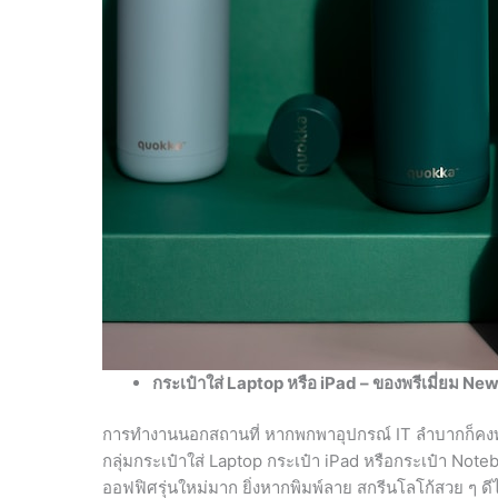
กระเป๋าใส่
Laptop หรือ iPad – ของพรีเมี่ยม Ne
การทำงานนอกสถานที่ หากพกพาอุปกรณ์ IT ลำบากก็คงทำ
กลุ่มกระเป๋าใส่ Laptop กระเป๋า iPad หรือกระเป๋า Note
ออฟฟิศรุ่นใหม่มาก ยิ่งหากพิมพ์ลาย สกรีนโลโก้สวย ๆ ดี