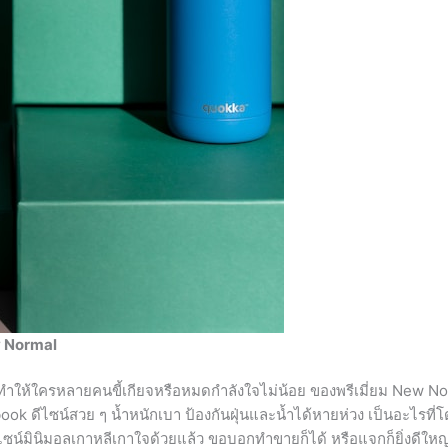
w Normal
ให้ใครหลายคนขี้เกียจหรือหมดกำลังใจไม่น้อย ของพรีเมี่ยม New N
book ดีไซน์สวย ๆ น้ำหนักเบา ป้องกันฝุ่นและน้ำได้หายห่วง เป็นอะไรที
ไซน์มินิมอลเกาหลีเกาใจด้วยแล้ว ขอบอกทำขายก็ได้ หรือแจกก็ยิ่งดีใหญ