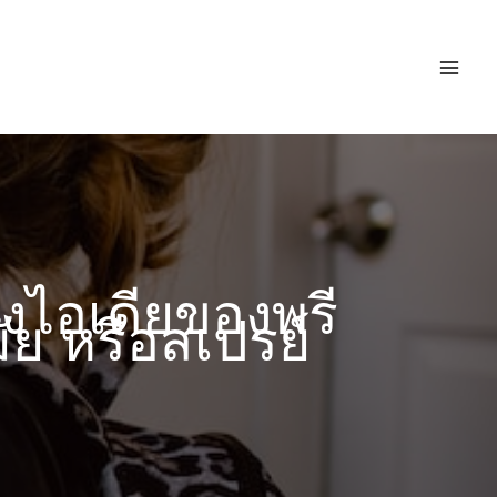
งไอเดียของพรี
มัย หรือสเปรย์