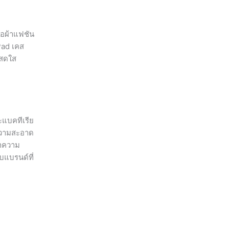
ื้อผ้าแฟชัน
Pad เคส
นสดใส
ะแบคทีเรีย
ำความสะอาด
ทำความ
บแบรนด์ที่