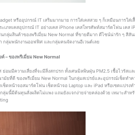
ี Gadget หรืออุปกรณ์ IT เสริมมากมาย การใส่เคสสวย ๆ ก็เหมือนการใส่เส
าประเภทเคสอุปกรณ์ IT อย่างเคส iPhone เคสโทรศัพท์สมาร์ตโฟน เคส i
นกลุ่มสินค้าของพรีเมี่ยม New Normal ที่ขายดีมาก ดีไซน์น่ารัก ๆ สีสั
ศึกษา กลุ่มพนักงานออฟฟิศ และกลุ่มคนจัดงานอีเวนต์เลย
งค์
– ของพรีเมี่ยม New Normal
มีความเสี่ยงที่จะมีสิ่งสกปรก ทั้งเศษมิลพิษฝุ่น PM2.5 เชื้อไวรัสแล
นามัยที่ดี ของพรีเมี่ยม New Normal ในกลุ่มสเปรย์และอุปกรณ์เช็ดท
้ำยาเช็ดหน้าจอสมาร์ตโฟน เช็ดหน้าจอ Laptop และ iPad หรือเซตแปรง
่มนี้มีต้นทุนสั่งผลิตไม่แพง แถมยังแจกง่ายจ่ายคล่องด้วย เหมาะสำหรั
ting