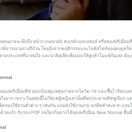
คนอาจจะนึกถึง หน้ากากอนามัย สเปรย์แอลกอฮอล์ หรือของพรีเมี่ยมที่ม
หากพิจารณาอย่างถี่ถ้วน โดยอิงจากพฤติกรรมและไลฟ์สไตล์ของคนยุคใ
ลายประเภทที่น่าสนใจ และน่าสั่งผลิตเพื่อมอบให้ลูกค้าไม่แพ้กันเลย มี
Normal
องพรีเมี่ยมที่ช่วยปกป้องดูแลสุขภาพจากโควิด-19 และเชื้อไวรัสแบคทีเ
าสนใจมาก เพราะในสมัยนี้ไม่ใช่แค่ผู้หญิงเท่านั้นที่พกกระดาษทิชชูเปียก แ
เช็ดของใช้ส่วนตัวต่าง ๆ เช่นกัน แถมยังใช้งานง่าย พกติดตัวสะดวก แถมใ
ย ๆ ด้วยแล้ว รับรอง POP จนใครก็อยากได้ของพรีเมี่ยม New Normal ชิ้นนี
mal