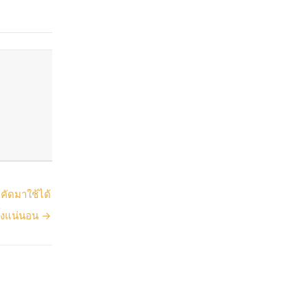
คัดมาใช้ได้
ิ้งแน่นอน →