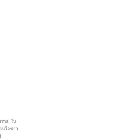
ormal ใน
่โดนใจชาว
่