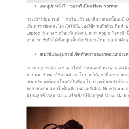
เคสอุปกรณ์
IT – ของพรีเมี่ยม New Normal
กระเป๋าใส่อุปกรณ์ IT กันไปแล้ว อย่าลืมว่าสมัยนี้ย่อมม
เพิ่มความชิคและโดนใจให้กับของใช้ส่วนตัวด้วย สินค้
Laptop รุ่นต่าง ๆ หรือแม้แต่เคสปากกา Apple Pencil เป็
สามารถเข้าถึงได้ทั้งกลุ่มเด็กนักเรียนรุ่นใหม่ กลุ่มนัก
สเปรย์และอุปกรณ์เช็ดทำความสะอาดอเนกประส
การพกอุปกรณ์ต่าง ๆ ออกไปทำงานนอกบ้าน นอกออฟฟิศ ย่อม
ปะปนมากับของใช้ส่วนตัวเราไม่มากก็น้อย เพื่อสุขภาพอ
อเนกประสงค์ตอบโจทย์เป็นที่สุด ไม่ว่าจะเป็นสเปรย์น
สะอาดหลายแบบในชิ้นเดียว ของพรีเมี่ยม New Normal กลุ
มีฐานลูกค้ากลุ่ม Mass หรือเลือกใช้กลยุทธ์ Mass Marke