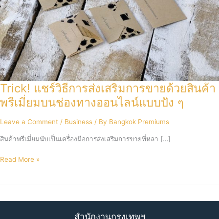
Trick! แชร์วิธีการส่งเสริมการขายด้วยสินค้า
พรีเมี่ยมบนช่องทางออนไลน์แบบปัง ๆ
Leave a Comment
/
Business
/ By
Bangkok Premiums
สินค้าพรีเมี่ยมนับเป็นเครื่องมือการส่งเสริมการขายที่หลา […]
Trick!
Read More »
แชร์
วิธี
การ
ส่ง
เสริม
สำนักงานกรุงเทพฯ