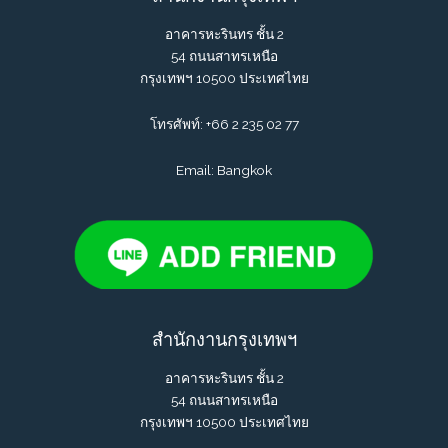
การ
ขาย
อาคารหะรินทร ชั้น 2
ด้วย
54 ถนนสาทรเหนือ
สิน
กรุงเทพฯ 10500 ประเทศไทย
ค้า
พรี
โทรศัพท์:
+66 2 235 02 77
เมี่
ยม
Email: Bangkok
บน
ช่อง
ทาง
ออนไลน์
แบบ
ปัง
ๆ
สำนักงานกรุงเทพฯ
อาคารหะรินทร ชั้น 2
54 ถนนสาทรเหนือ
กรุงเทพฯ 10500 ประเทศไทย