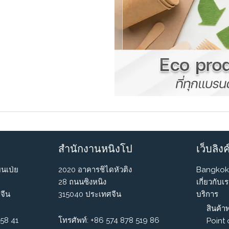
สำนักงานหนิงโป
เว็บลิงค
ยนเป่ย
2020 อาคารชิไดหัวติง
Bangkok
28 ถนนซิงหนิง
เกี่ยวกับเ
จีน
315040 ประเทศจีน
บริการ
สินค้าพ
158 41
โทรศัพท์: +86 574 878 519 86
Point