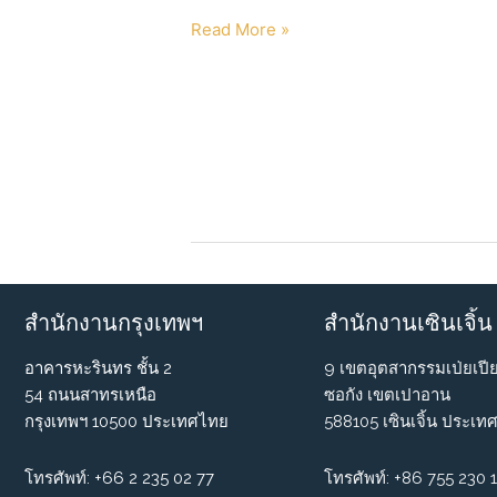
Eco
Read More »
Product
-ของ
พรี
เมี่
ยม
กระแส
รักษ์
โลก
ที่
ทุก
สำนักงานกรุงเทพฯ
สำนักงานเซินเจิ้น
แบรนด์
ไม่
อาคารหะรินทร ชั้น 2
9 เขตอุตสากรรมเป่ยเปี
ควร
54 ถนนสาทรเหนือ
ซอกัง เขตเปาอาน
มอง
กรุงเทพฯ 10500 ประเทศไทย
588105 เซินเจิ้น ประเทศ
ข้าม!
โทรศัพท์:
+66 2 235 02 77
โทรศัพท์: +86 755 230 