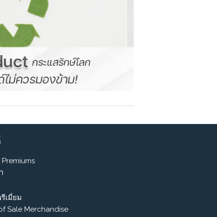
์
 Premiums
รา
รีเมี่ยม
 of Sale Merchandise