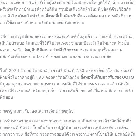
ทนทานแตกต่างกัน ตุรกีเป็นผู้ผลิตฝ้ายออร์แกนิกส่วนใหญ่ที่ใช้ทำผ้าขนาดเล็ก
ฝรั่งเศสจัดหาป่านปอสำหรับลินิน ส่วนอินเดียผลิตผ้าไหมพีซซิลค์ด้วยวิธีสกัด
จากตัวไหมโดยไม่ทำร้าย
สิ่งทอที่เป็นมิตรกับสิ่งแวดล้อม
ผสานประสิทธิภาพ
การใช้งานเข้ากับความรับผิดชอบต่อสิ่งแวดล้อม
วิธีการแปรรูปมีผลต่อคุณภาพของผลิตภัณฑ์ขั้นสุดท้าย การแช่น้ำช่วยเตรียม
เส้นใยป่านปอ ในขณะที่วิธีที่ไม่รุนแรงจะช่วยปกป้องเส้นใยไหมระหว่างขั้น
ตอนการสกัด
วัตถุดิบที่จัดหาอย่างมีจริยธรรม
ช่วยสนับสนุนทั้งคุณภาพ
ผลิตภัณฑ์และความปลอดภัยของแรงงานตลอดกระบวนการผลิต
ในปี 2024 ฝ้ายออร์แกนิกมีราคาพรีเมียมที่ 2.80 ดอลลาร์ต่อกิโลกรัม ขณะที่
ฝ้ายทั่วไปราคาอยู่ที่ 1.90 ดอลลาร์ต่อกิโลกรัม
สิ่งทอที่ได้รับการรับรอง GOTS
มีมูลค่าสูงกว่าเพราะผ่านกระบวนการผลิตที่ได้รับการตรวจสอบแล้ว เส้นใย
เหล่านี้จึงเหมาะสำหรับกลยุทธ์การตลาดสินค้าอย่างยั่งยืน หากจัดหาอย่างรับ
ผิดชอบ
มาตรฐานการรับรองและการจัดหาวัตถุดิบ
การรับรองจากหน่วยงานภายนอกช่วยลดความเสี่ยงจากการอ้างสิทธิ์ด้านสิ่ง
แวดล้อมที่เกินจริง โดยยืนยันการปฏิบัติตามเกณฑ์สารเคมีและสิ่งแวดล้อม
มากกว่า 150 ข้อที่สามารถตรวจสอบได้ มาตรฐานเหล่านี้ช่วยให้แบรนด์ยืนยัน