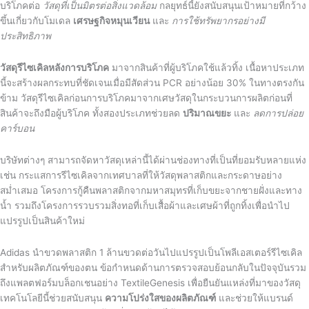
บริโภคต่อ
วัสดุที่เป็นมิตรต่อสิ่งแวดล้อม
กลยุทธ์นี้ยังสนับสนุนเป้าหมายที่กว้าง
ขึ้นเกี่ยวกับโมเดล
เศรษฐกิจหมุนเวียน
และ
การใช้ทรัพยากรอย่างมี
ประสิทธิภาพ
วัสดุรีไซเคิลหลังการบริโภค
มาจากสินค้าที่ผู้บริโภคใช้แล้วทิ้ง เนื้อหาประเภท
นี้จะสร้างผลกระทบที่ชัดเจนเมื่อมีสัดส่วน PCR อย่างน้อย 30% ในทางตรงกัน
ข้าม วัสดุรีไซเคิลก่อนการบริโภคมาจากเศษวัสดุในกระบวนการผลิตก่อนที่
สินค้าจะถึงมือผู้บริโภค ทั้งสองประเภทช่วยลด
ปริมาณขยะ
และ
ลดการปล่อย
คาร์บอน
บริษัทต่างๆ สามารถจัดหาวัสดุเหล่านี้ได้ผ่านช่องทางที่เป็นที่ยอมรับหลายแห่ง
เช่น กระแสการรีไซเคิลจากเทศบาลที่ให้วัสดุพลาสติกและกระดาษอย่าง
สม่ำเสมอ โครงการกู้คืนพลาสติกจากมหาสมุทรที่เก็บขยะจากชายฝั่งและทาง
น้ำ รวมถึงโครงการรวบรวมสิ่งทอที่เก็บเสื้อผ้าและเศษผ้าที่ถูกทิ้งเพื่อนำไป
แปรรูปเป็นสินค้าใหม่
Adidas นำขวดพลาสติก 1 ล้านขวดต่อวันไปแปรรูปเป็นโพลีเอสเตอร์รีไซเคิล
สำหรับผลิตภัณฑ์ของตน ข้อกำหนดด้านการตรวจสอบย้อนกลับในปัจจุบันรวม
ถึงแพลตฟอร์มบล็อกเชนอย่าง TextileGenesis เพื่อยืนยันแหล่งที่มาของวัสดุ
เทคโนโลยีนี้ช่วยสนับสนุน
ความโปร่งใสของผลิตภัณฑ์
และช่วยให้แบรนด์