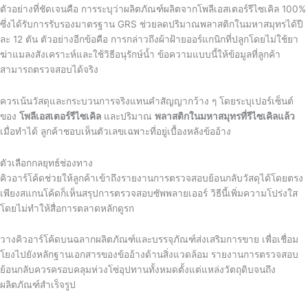
ตัวอย่างที่ชัดเจนคือ การระบุว่าผลิตภัณฑ์ผลิตจากโพลีเอสเตอร์รีไซเคิล 100%
ซึ่งได้รับการรับรองมาตรฐาน GRS ช่วยลดปริมาณพลาสติกในมหาสมุทรได้ปี
ละ 12 ตัน ตัวอย่างอีกข้อคือ การกล่าวถึงผ้าฝ้ายออร์แกนิกที่ปลูกโดยไม่ใช้ยา
ฆ่าแมลงสังเคราะห์และใช้วิธีอนุรักษ์น้ำ ข้อความแบบนี้ให้ข้อมูลที่ลูกค้า
สามารถตรวจสอบได้จริง
ควรเน้นวัสดุและกระบวนการจริงแทนคำสัญญากว้าง ๆ โดยระบุเปอร์เซ็นต์
ของ
โพลีเอสเตอร์รีไซเคิล
และปริมาณ
พลาสติกในมหาสมุทรที่รีไซเคิลแล้ว
เมื่อทำได้ ลูกค้าชอบเห็นตัวเลขเฉพาะที่อยู่เบื้องหลังข้ออ้าง
ตัวเลือกกลยุทธ์ช่องทาง
คิวอาร์โค้ดช่วยให้ลูกค้าเข้าถึงรายงานการตรวจสอบย้อนกลับวัสดุได้โดยตรง
เพียงสแกนโค้ดก็เห็นสรุปการตรวจสอบซัพพลายเออร์ วิธีนี้เพิ่มความโปร่งใส
โดยไม่ทำให้สื่อการตลาดหลักดูรก
วางคิวอาร์โค้ดบนฉลากผลิตภัณฑ์และบรรจุภัณฑ์ส่งเสริมการขาย เพื่อเชื่อม
โยงไปยังหลักฐานเอกสารของข้ออ้างด้านสิ่งแวดล้อม รายงานการตรวจสอบ
ย้อนกลับควรครอบคลุมห่วงโซ่อุปทานทั้งหมดตั้งแต่แหล่งวัตถุดิบจนถึง
ผลิตภัณฑ์สำเร็จรูป