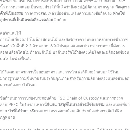
ซัพพลายเออร์ควรมีใบรับรองปราศจากสารกำจัดศัตรูพืชและรายงานการใช้
น้ำ การตรวจสอบเป็นระยะช่วยให้มั่นใจว่ายังคงปฏิบัติตามมาตรฐาน
วัสดุการ
ค้าที่เป็นธรรม
การตรวจสอบเหล่านี้ยังช่วยเสริมความน่าเชื่อถือของ
ห่วงโซ่
อุปทานที่เป็นมิตรต่อสิ่งแวดล้อม
อีกด้วย
คอร์กและไม้
การเก็บเกี่ยวคอร์กไม่ต้องตัดต้นไม้ และยังรักษาความหลากหลายทางชีวภาพ
ของป่าในพื้นที่ 2.2 ล้านเฮกตาร์ในโปรตุเกสและสเปน กระบวนการนี้คือการ
ลอกเปลือกโดยไม่ทำลายต้นไม้ ป่าต้นคอร์กโอ๊กยังคงเติบโตและผลิตออกซิเจน
ต่อไปในช่วงฟื้นตัว
ไม้รีเคลมมาจากการรื้อถอนอาคารและการนำเฟอร์นิเจอร์กลับมาใช้ใหม่
มาตรฐานความชื้นช่วยรับประกันคุณภาพสำหรับการผลิต ทั้งสองแหล่งช่วยลด
ความต้องการไม้ใหม่
ข้อกำหนดการรับรองประกอบด้วย FSC Chain of Custody และการตรวจ
สอบ PEFC ใบรับรองเหล่านี้ยืนยัน
วัสดุที่ได้มาอย่างมีจริยธรรม
และแหล่งที่มา
จาก
ป่าที่ได้รับการรับรอง
การตรวจสอบย้อนกลับช่วยป้องกันการตัดไม้ผิด
กฎหมาย