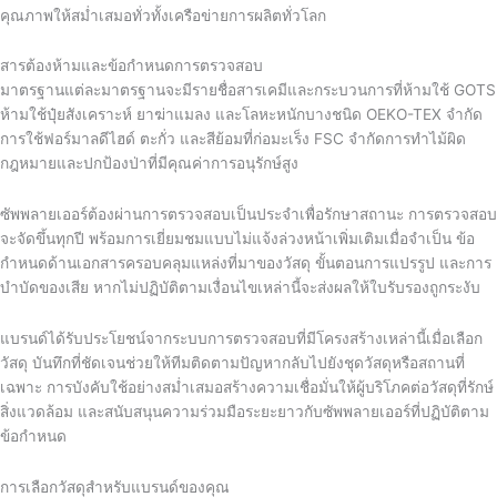
คุณภาพให้สม่ำเสมอทั่วทั้งเครือข่ายการผลิตทั่วโลก
สารต้องห้ามและข้อกำหนดการตรวจสอบ
มาตรฐานแต่ละมาตรฐานจะมีรายชื่อสารเคมีและกระบวนการที่ห้ามใช้ GOTS
ห้ามใช้ปุ๋ยสังเคราะห์ ยาฆ่าแมลง และโลหะหนักบางชนิด OEKO-TEX จำกัด
การใช้ฟอร์มาลดีไฮด์ ตะกั่ว และสีย้อมที่ก่อมะเร็ง FSC จำกัดการทำไม้ผิด
กฎหมายและปกป้องป่าที่มีคุณค่าการอนุรักษ์สูง
ซัพพลายเออร์ต้องผ่านการตรวจสอบเป็นประจำเพื่อรักษาสถานะ การตรวจสอบ
จะจัดขึ้นทุกปี พร้อมการเยี่ยมชมแบบไม่แจ้งล่วงหน้าเพิ่มเติมเมื่อจำเป็น ข้อ
กำหนดด้านเอกสารครอบคลุมแหล่งที่มาของวัสดุ ขั้นตอนการแปรรูป และการ
บำบัดของเสีย หากไม่ปฏิบัติตามเงื่อนไขเหล่านี้จะส่งผลให้ใบรับรองถูกระงับ
แบรนด์ได้รับประโยชน์จากระบบการตรวจสอบที่มีโครงสร้างเหล่านี้เมื่อเลือก
วัสดุ บันทึกที่ชัดเจนช่วยให้ทีมติดตามปัญหากลับไปยังชุดวัสดุหรือสถานที่
เฉพาะ การบังคับใช้อย่างสม่ำเสมอสร้างความเชื่อมั่นให้ผู้บริโภคต่อวัสดุที่รักษ์
สิ่งแวดล้อม และสนับสนุนความร่วมมือระยะยาวกับซัพพลายเออร์ที่ปฏิบัติตาม
ข้อกำหนด
การเลือกวัสดุสำหรับแบรนด์ของคุณ