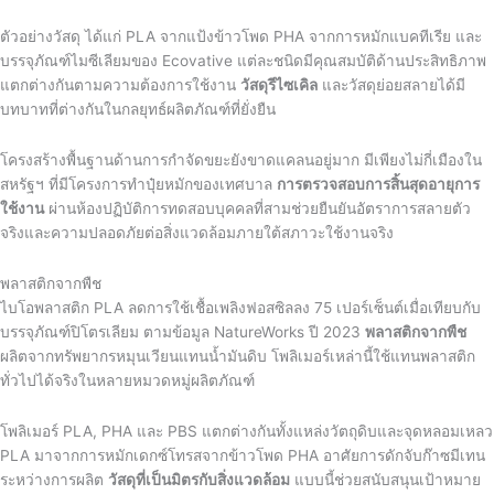
ตัวอย่างวัสดุ ได้แก่ PLA จากแป้งข้าวโพด PHA จากการหมักแบคทีเรีย และ
บรรจุภัณฑ์ไมซีเลียมของ Ecovative แต่ละชนิดมีคุณสมบัติด้านประสิทธิภาพ
แตกต่างกันตามความต้องการใช้งาน
วัสดุรีไซเคิล
และวัสดุย่อยสลายได้มี
บทบาทที่ต่างกันในกลยุทธ์ผลิตภัณฑ์ที่ยั่งยืน
โครงสร้างพื้นฐานด้านการกำจัดขยะยังขาดแคลนอยู่มาก มีเพียงไม่กี่เมืองใน
สหรัฐฯ ที่มีโครงการทำปุ๋ยหมักของเทศบาล
การตรวจสอบการสิ้นสุดอายุการ
ใช้งาน
ผ่านห้องปฏิบัติการทดสอบบุคคลที่สามช่วยยืนยันอัตราการสลายตัว
จริงและความปลอดภัยต่อสิ่งแวดล้อมภายใต้สภาวะใช้งานจริง
พลาสติกจากพืช
ไบโอพลาสติก PLA ลดการใช้เชื้อเพลิงฟอสซิลลง 75 เปอร์เซ็นต์เมื่อเทียบกับ
บรรจุภัณฑ์ปิโตรเลียม ตามข้อมูล NatureWorks ปี 2023
พลาสติกจากพืช
ผลิตจากทรัพยากรหมุนเวียนแทนน้ำมันดิบ โพลิเมอร์เหล่านี้ใช้แทนพลาสติก
ทั่วไปได้จริงในหลายหมวดหมู่ผลิตภัณฑ์
โพลิเมอร์ PLA, PHA และ PBS แตกต่างกันทั้งแหล่งวัตถุดิบและจุดหลอมเหลว
PLA มาจากการหมักเดกซ์โทรสจากข้าวโพด PHA อาศัยการดักจับก๊าซมีเทน
ระหว่างการผลิต
วัสดุที่เป็นมิตรกับสิ่งแวดล้อม
แบบนี้ช่วยสนับสนุนเป้าหมาย