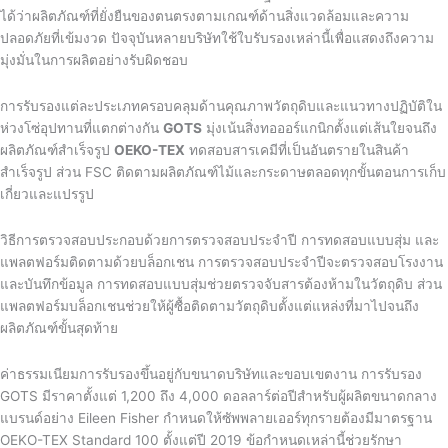
ได้ว่าผลิตภัณฑ์ที่ยั่งยืนของตนตรงตามเกณฑ์ด้านสิ่งแวดล้อมและความ
ปลอดภัยที่เข้มงวด ปัจจุบันหลายบริษัทใช้ใบรับรองเหล่านี้เพื่อแสดงถึงความ
มุ่งมั่นในการผลิตอย่างรับผิดชอบ
การรับรองแต่ละประเภทครอบคลุมด้านคุณภาพวัตถุดิบและแนวทางปฏิบัติใน
ห่วงโซ่อุปทานที่แตกต่างกัน
GOTS
มุ่งเน้นสิ่งทอออร์แกนิกตั้งแต่เส้นใยจนถึง
ผลิตภัณฑ์สำเร็จรูป
OEKO-TEX
ทดสอบสารเคมีที่เป็นอันตรายในสินค้า
สำเร็จรูป ส่วน FSC ติดตามผลิตภัณฑ์ไม้และกระดาษตลอดทุกขั้นตอนการเก็บ
เกี่ยวและแปรรูป
วิธีการตรวจสอบประกอบด้วยการตรวจสอบประจำปี การทดสอบแบบสุ่ม และ
แพลตฟอร์มติดตามด้วยบล็อกเชน การตรวจสอบประจำปีจะตรวจสอบโรงงาน
และบันทึกข้อมูล การทดสอบแบบสุ่มช่วยตรวจจับสารต้องห้ามในวัตถุดิบ ส่วน
แพลตฟอร์มบล็อกเชนช่วยให้ผู้ซื้อติดตามวัตถุดิบตั้งแต่แหล่งที่มาไปจนถึง
ผลิตภัณฑ์ขั้นสุดท้าย
ค่าธรรมเนียมการรับรองขึ้นอยู่กับขนาดบริษัทและขอบเขตงาน การรับรอง
GOTS มีราคาตั้งแต่ 1,200 ถึง 4,000 ดอลลาร์ต่อปีสำหรับผู้ผลิตขนาดกลาง
แบรนด์อย่าง Eileen Fisher กำหนดให้ซัพพลายเออร์ทุกรายต้องมีมาตรฐาน
OEKO-TEX Standard 100 ตั้งแต่ปี 2019 ข้อกำหนดเหล่านี้ช่วยรักษา