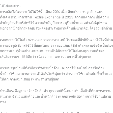
ไม้ไผ่และป่าน
การผลิตวิสโคสจากไม้ไผ่ใช้น้ำเพียง 20% เมื่อเทียบกับการปลูกฝ้ายแบบ
ดั้งเดิม ตามมาตรฐาน Textile Exchange ปี 2023 ความแตกต่างนี้มีความ
สำคัญสำหรับบริษัทที่ให้ความสำคัญกับการอนุรักษ์น้ำตลอดห่วงโซ่อุปทาน
นอกจากนี้ วิธีการผลิตยังส่งผลต่อประสิทธิภาพด้านสิ่งแวดล้อมโดยรวมอีกด้วย
เรยอนจากไม้ไผ่ต้องผ่านกระบวนการทางเคมี ในขณะที่ผ้าลินินจากไม้ไผ่ที่ผ่าน
การแปรรูปเชิงกลใช้วิธีที่อ่อนโยนกว่า เรยอนต้องใช้ตัวทำละลายซึ่งจำเป็นต้อง
จัดการและกู้คืนอย่างเหมาะสม ส่วนผ้าลินินจากไม้ไผ่ยังคงคุณสมบัติของ
เส้นใยธรรมชาติได้ดีกว่า เนื่องจากผ่านกระบวนการที่ไม่รุนแรง
การแปรรูปป่านมีทั้งวิธีการรีดด้วยน้ำค้างและการใช้เอนไซม์ การรีดด้วย
น้ำค้างใช้เวลานานกว่าแต่ได้เส้นใยที่นุ่มกว่า ส่วนการใช้เอนไซม์เสร็จเร็วและ
ให้คุณภาพสม่ำเสมอ เหมาะสำหรับผู้ผลิต
ป่านมีแรงดึงสูงกว่าฝ้ายถึง 8 เท่า คุณสมบัตินี้เหมาะกับเสื้อผ้าที่ต้องการความ
ทนทาน จำนวนเส้นด้ายและน้ำหนักผ้าจะแตกต่างกันไปตามการใช้งานปลาย
ทาง