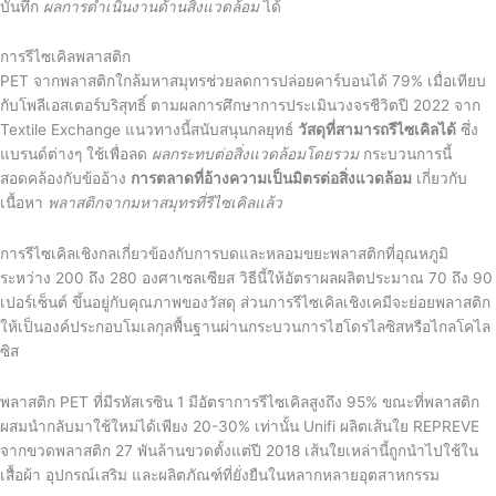
บันทึก
ผลการดำเนินงานด้านสิ่งแวดล้อม
ได้
การรีไซเคิลพลาสติก
PET จากพลาสติกใกล้มหาสมุทรช่วยลดการปล่อยคาร์บอนได้ 79% เมื่อเทียบ
กับโพลีเอสเตอร์บริสุทธิ์ ตามผลการศึกษาการประเมินวงจรชีวิตปี 2022 จาก
Textile Exchange แนวทางนี้สนับสนุนกลยุทธ์
วัสดุที่สามารถรีไซเคิลได้
ซึ่ง
แบรนด์ต่างๆ ใช้เพื่อลด
ผลกระทบต่อสิ่งแวดล้อมโดยรวม
กระบวนการนี้
สอดคล้องกับข้ออ้าง
การตลาดที่อ้างความเป็นมิตรต่อสิ่งแวดล้อม
เกี่ยวกับ
เนื้อหา
พลาสติกจากมหาสมุทรที่รีไซเคิลแล้ว
การรีไซเคิลเชิงกลเกี่ยวข้องกับการบดและหลอมขยะพลาสติกที่อุณหภูมิ
ระหว่าง 200 ถึง 280 องศาเซลเซียส วิธีนี้ให้อัตราผลผลิตประมาณ 70 ถึง 90
เปอร์เซ็นต์ ขึ้นอยู่กับคุณภาพของวัสดุ ส่วนการรีไซเคิลเชิงเคมีจะย่อยพลาสติก
ให้เป็นองค์ประกอบโมเลกุลพื้นฐานผ่านกระบวนการไฮโดรไลซิสหรือไกลโคไล
ซิส
พลาสติก PET ที่มีรหัสเรซิน 1 มีอัตราการรีไซเคิลสูงถึง 95% ขณะที่พลาสติก
ผสมนำกลับมาใช้ใหม่ได้เพียง 20-30% เท่านั้น Unifi ผลิตเส้นใย REPREVE
จากขวดพลาสติก 27 พันล้านขวดตั้งแต่ปี 2018 เส้นใยเหล่านี้ถูกนำไปใช้ใน
เสื้อผ้า อุปกรณ์เสริม และผลิตภัณฑ์ที่ยั่งยืนในหลากหลายอุตสาหกรรม