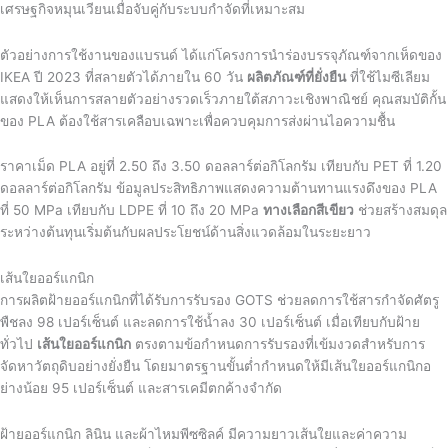
เศรษฐกิจหมุนเวียนเมื่อจับคู่กับระบบกำจัดที่เหมาะสม
ตัวอย่างการใช้งานของแบรนด์ ได้แก่โครงการนำร่องบรรจุภัณฑ์จากเห็ดของ
IKEA ปี 2023 ที่สลายตัวได้ภายใน 60 วัน
ผลิตภัณฑ์ที่ยั่งยืน
ที่ใช้ไมซีเลียม
แสดงให้เห็นการสลายตัวอย่างรวดเร็วภายใต้สภาวะเชิงพาณิชย์ คุณสมบัติกั้น
ของ PLA ต้องใช้สารเคลือบเฉพาะเพื่อควบคุมการส่งผ่านไอความชื้น
ราคาเม็ด PLA อยู่ที่ 2.50 ถึง 3.50 ดอลลาร์ต่อกิโลกรัม เทียบกับ PET ที่ 1.20
ดอลลาร์ต่อกิโลกรัม ข้อมูลประสิทธิภาพแสดงความต้านทานแรงดึงของ PLA
ที่ 50 MPa เทียบกับ LDPE ที่ 10 ถึง 20 MPa
ทางเลือกสีเขียว
ช่วยสร้างสมดุล
ระหว่างต้นทุนเริ่มต้นกับผลประโยชน์ด้านสิ่งแวดล้อมในระยะยาว
เส้นใยออร์แกนิก
การผลิตฝ้ายออร์แกนิกที่ได้รับการรับรอง GOTS ช่วยลดการใช้สารกำจัดศัตรู
พืชลง 98 เปอร์เซ็นต์ และลดการใช้น้ำลง 30 เปอร์เซ็นต์ เมื่อเทียบกับฝ้าย
ทั่วไป
เส้นใยออร์แกนิก
ตรงตามข้อกำหนดการรับรองที่เข้มงวดสำหรับการ
จัดหาวัตถุดิบอย่างยั่งยืน โดยมาตรฐานขั้นต่ำกำหนดให้มีเส้นใยออร์แกนิกอ
ย่างน้อย 95 เปอร์เซ็นต์ และสารเคมีตกค้างจำกัด
ฝ้ายออร์แกนิก ลินิน และผ้าไหมพีซซิลค์ มีความยาวเส้นใยและค่าความ