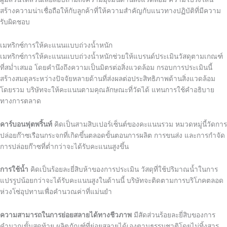
สร้างความน่าเชื่อถือให้กับลูกค้าที่ให้ความสำคัญกับแนวทางปฏิบัติที่มีความ
รับผิดชอบ
เมทริกซ์การให้คะแนนแบบถ่วงน้ำหนัก
เมทริกซ์การให้คะแนนแบบถ่วงน้ำหนักช่วยให้แบรนด์ประเมินวัสดุตามเกณฑ์
ที่สม่ำเสมอ โดยคำนึงถึงความเป็นมิตรต่อสิ่งแวดล้อม กรอบการประเมินนี้
สร้างสมดุลระหว่างปัจจัยหลายด้านที่ส่งผลต่อประสิทธิภาพด้านสิ่งแวดล้อม
โดยรวม บริษัทจะให้คะแนนตามคุณลักษณะที่วัดได้ แทนการใช้คำอธิบาย
ทางการตลาด
คาร์บอนฟุตพริ้นท์
คิดเป็นสามสิบเปอร์เซ็นต์ของคะแนนรวม หมวดหมู่นี้วัดการ
ปล่อยก๊าซเรือนกระจกที่เกิดขึ้นตลอดขั้นตอนการผลิต การขนส่ง และการกำจัด
การปล่อยก๊าซที่ต่ำกว่าจะได้รับคะแนนสูงขึ้น
การใช้น้ำ
คิดเป็นร้อยละยี่สิบห้าของการประเมิน วัสดุที่ใช้ปริมาณน้ำในการ
แปรรูปน้อยกว่าจะได้รับคะแนนสูงในด้านนี้ บริษัทจะติดตามการบริโภคตลอด
ห่วงโซ่อุปทานเพื่อคำนวณค่าที่แม่นยำ
ความสามารถในการย่อยสลายได้ทางชีวภาพ
มีสัดส่วนร้อยละยี่สิบของการ
คำนวณขั้นสุดท้าย ผลิตภัณฑ์ที่ย่อยสลายได้เองตามธรรมชาติโดยไม่ทิ้งสาร