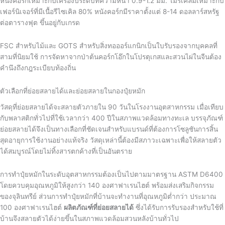
หนังคอร์กเหมาะกับเครื่องประดับที่ความหนา 0.9-1.2 มม. ไม้รีเคลมเหมาะกับ
เฟอร์นิเจอร์ที่มีเนื้อรีไซเคิล 80% หนังคอร์กมีราคาตั้งแต่ 8-14 ดอลลาร์สหรัฐ
ต่อตารางฟุต ขึ้นอยู่กับเกรด
FSC สำหรับไม้และ GOTS สำหรับสิ่งทอออร์แกนิกเป็นใบรับรองจากบุคคลที่
สามที่นิยมใช้ การจัดหาจากป่าต้นคอร์กโอ๊กในโปรตุเกสและสวนไผ่ในจีนต้อง
คำนึงถึงกฎระเบียบท้องถิ่น
ตัวเลือกที่ย่อยสลายได้และย่อยสลายในกองปุ๋ยหมัก
วัสดุที่ย่อยสลายได้จะสลายตัวภายใน 90 วันในโรงงานอุตสาหกรรม เมื่อเทียบ
กับพลาสติกทั่วไปที่ใช้เวลากว่า 400 ปีในสภาพแวดล้อมทางทะเล บรรจุภัณฑ์
ย่อยสลายได้จึงเป็นทางเลือกที่ชัดเจนสำหรับแบรนด์ที่ต้องการโซลูชันการสิ้น
สุดอายุการใช้งานอย่างแท้จริง วัสดุเหล่านี้ต้องมีสภาวะเฉพาะเพื่อให้สลายตัว
ได้สมบูรณ์โดยไม่ทิ้งสารตกค้างที่เป็นอันตราย
การทำปุ๋ยหมักในระดับอุตสาหกรรมต้องเป็นไปตามมาตรฐาน ASTM D6400
โดยควบคุมอุณหภูมิให้สูงกว่า 140 องศาฟาเรนไฮต์ พร้อมส่งเสริมกิจกรรม
ของจุลินทรีย์ ส่วนการทำปุ๋ยหมักที่บ้านจะทำงานที่อุณหภูมิต่ำกว่า ประมาณ
100 องศาฟาเรนไฮต์
ผลิตภัณฑ์ที่ย่อยสลายได้
ซึ่งได้รับการรับรองสำหรับใช้ที่
บ้านจึงสลายตัวได้ง่ายขึ้นในสภาพแวดล้อมสวนหลังบ้านทั่วไป