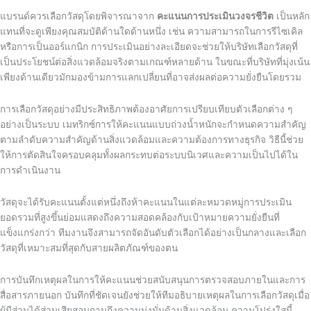
แบรนด์ควรเลือกวัสดุโดยพิจารณาจาก
คะแนนการประเมินวงจรชีวิต
เป็นหลัก
แทนที่จะดูเพียงคุณสมบัติด้านใดด้านหนึ่ง เช่น ความสามารถในการรีไซเคิล
หรือการเป็นออร์แกนิก การประเมินอย่างละเอียดจะช่วยให้บริษัทเลือกวัสดุที่
เป็นประโยชน์ต่อสิ่งแวดล้อมจริงตามเกณฑ์หลายด้าน ในขณะที่บริษัทที่มุ่งเน้น
เพียงด้านเดียวมักมองข้ามการแลกเปลี่ยนที่อาจส่งผลต่อความยั่งยืนโดยรวม
การเลือกวัสดุอย่างมีประสิทธิภาพต้องอาศัยการเปรียบเทียบตัวเลือกต่าง ๆ
อย่างเป็นระบบ เมทริกซ์การให้คะแนนแบบถ่วงน้ำหนักจะกำหนดความสำคัญ
ตามลำดับความสำคัญด้านสิ่งแวดล้อมและความต้องการทางธุรกิจ วิธีนี้ช่วย
ให้การตัดสินใจครอบคลุมทั้งผลกระทบต่อระบบนิเวศและความเป็นไปได้ใน
การดำเนินงาน
วัสดุจะได้รับคะแนนตั้งแต่หนึ่งถึงห้าคะแนนในแต่ละหมวดหมู่การประเมิน
ยอดรวมที่สูงขึ้นย่อมแสดงถึงความสอดคล้องกับเป้าหมายความยั่งยืนที่
แข็งแกร่งกว่า ทีมงานจึงสามารถจัดอันดับตัวเลือกได้อย่างเป็นกลางและเลือก
วัสดุที่เหมาะสมที่สุดกับสายผลิตภัณฑ์ของตน
การบันทึกเหตุผลในการให้คะแนนช่วยสนับสนุนการตรวจสอบภายในและการ
สื่อสารภายนอก บันทึกที่ชัดเจนยังช่วยให้ทีมอธิบายเหตุผลในการเลือกวัสดุเมื่อ
ผู้มีส่วนได้ส่วนเสียสอบถามถึงความมุ่งมั่นด้านสิ่งแวดล้อม ความโปร่งใสนี้