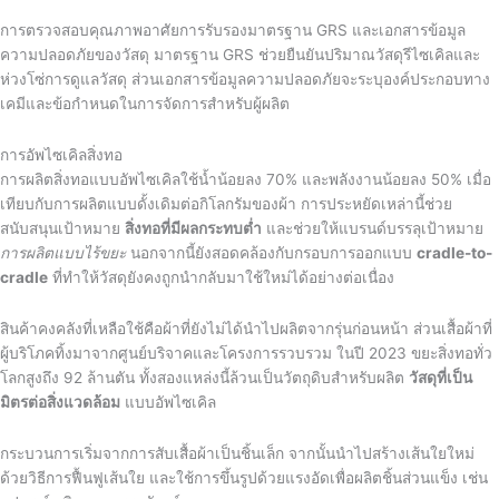
การตรวจสอบคุณภาพอาศัยการรับรองมาตรฐาน GRS และเอกสารข้อมูล
ความปลอดภัยของวัสดุ มาตรฐาน GRS ช่วยยืนยันปริมาณวัสดุรีไซเคิลและ
ห่วงโซ่การดูแลวัสดุ ส่วนเอกสารข้อมูลความปลอดภัยจะระบุองค์ประกอบทาง
เคมีและข้อกำหนดในการจัดการสำหรับผู้ผลิต
การอัพไซเคิลสิ่งทอ
การผลิตสิ่งทอแบบอัพไซเคิลใช้น้ำน้อยลง 70% และพลังงานน้อยลง 50% เมื่อ
เทียบกับการผลิตแบบดั้งเดิมต่อกิโลกรัมของผ้า การประหยัดเหล่านี้ช่วย
สนับสนุนเป้าหมาย
สิ่งทอที่มีผลกระทบต่ำ
และช่วยให้แบรนด์บรรลุเป้าหมาย
การผลิตแบบไร้ขยะ
นอกจากนี้ยังสอดคล้องกับกรอบการออกแบบ
cradle-to-
cradle
ที่ทำให้วัสดุยังคงถูกนำกลับมาใช้ใหม่ได้อย่างต่อเนื่อง
สินค้าคงคลังที่เหลือใช้คือผ้าที่ยังไม่ได้นำไปผลิตจากรุ่นก่อนหน้า ส่วนเสื้อผ้าที่
ผู้บริโภคทิ้งมาจากศูนย์บริจาคและโครงการรวบรวม ในปี 2023 ขยะสิ่งทอทั่ว
โลกสูงถึง 92 ล้านตัน ทั้งสองแหล่งนี้ล้วนเป็นวัตถุดิบสำหรับผลิต
วัสดุที่เป็น
มิตรต่อสิ่งแวดล้อม
แบบอัพไซเคิล
กระบวนการเริ่มจากการสับเสื้อผ้าเป็นชิ้นเล็ก จากนั้นนำไปสร้างเส้นใยใหม่
ด้วยวิธีการฟื้นฟูเส้นใย และใช้การขึ้นรูปด้วยแรงอัดเพื่อผลิตชิ้นส่วนแข็ง เช่น