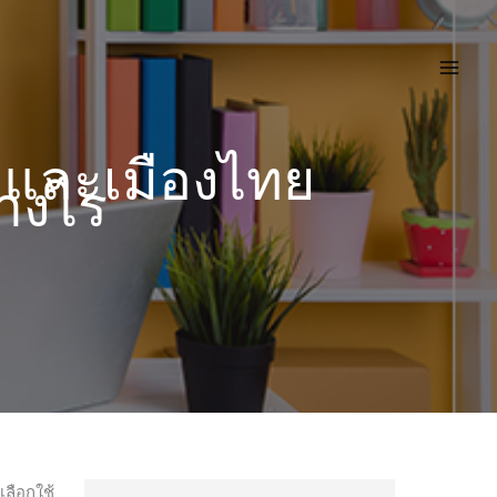
อกและเมืองไทย
่างไร
เลือกใช้