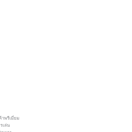
าพรีเมี่ยม
รเล่น