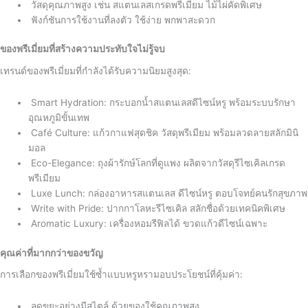
วัสดุคุณภาพสูง เช่น สแตนเลสเกรดพรีเมียม ไม้ไผ่คัดพิเศษ
ฟังก์ชันการใช้งานที่ลงตัว ใช้ง่าย พกพาสะดวก
ของพรีเมี่ยมที่สร้างความประทับใจไม่รู้จบ
เทรนด์ของพรีเมี่ยมที่กำลังได้รับความนิยมสูงสุด:
Smart Hydration: กระบอกน้ำสแตนเลสดีไซน์หรู พร้อมระบบรักษา
อุณหภูมิขั้นเทพ
Café Culture: แก้วกาแฟสุดชิค วัสดุพรีเมียม พร้อมลวดลายสลักมินิ
มอล
Eco-Elegance: ถุงผ้ารักษ์โลกที่ดูแพง ผลิตจากวัสดุรีไซเคิลเกรด
พรีเมียม
Luxe Lunch: กล่องอาหารสแตนเลส ดีไซน์หรู ตอบโจทย์คนรักสุขภาพ
Write with Pride: ปากกาโลหะรีไซเคิล สลักชื่อด้วยเทคนิคพิเศษ
Aromatic Luxury: เครื่องหอมรีฟิลได้ ขวดแก้วดีไซน์เฉพาะ
คุณค่าที่มากกว่าของขวัญ
การเลือกของพรีเมี่ยมใช้ซ้ำแบบหรูหรามอบประโยชน์ที่คุ้มค่า:
ลดขยะอย่างมีสไตล์ ด้วยของใช้คุณภาพสูง