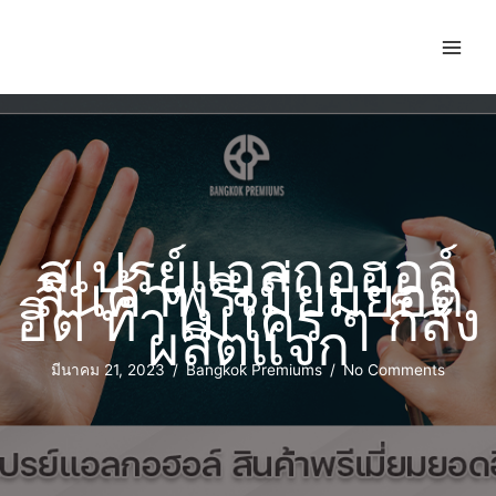
สเปรย์แอลกอฮอล์
สินค้าพรีเมี่ยมยอด
ฮิต ทำไมใคร ๆ ก็สั่ง
ผลิตแจก
มีนาคม 21, 2023
/
Bangkok Premiums
/
No Comments