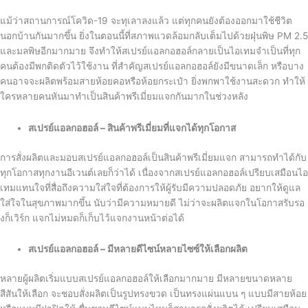
แม้ว่าสถานการณ์โควิด-19 จะทุเลาลงแล้ว แต่ทุกคนยังต้องออกมาใช้ชีวิต
นอกบ้านกันมากขึ้น ยิ่งในตอนนี้ที่สภาพแวดล้อมกลับเต็มไปด้วยฝุ่นพิษ PM 2.5
และมลพิษอีกมากมาย จึงทำให้สเปรย์แอลกอฮอล์กลายเป็นไอเทมจำเป็นที่ทุก
คนต้องมีพกติดตัวไว้ใช้งาน ที่สำคัญสเปรย์แอลกอฮอล์ยังมีขนาดเล็ก หรือบาง
คนอาจจะผลิตพร้อมสายห้อยคอหรือห้อยกระเป๋า ยิ่งพกพาใช้งานสะดวก ทำให้
ใครหลายคนหันมาทำเป็นสินค้าพรีเมี่ยมแจกกันมากในช่วงหลัง
สเปรย์แอลกอฮอล์ – สินค้าพรีเมี่ยมที่แจกได้ทุกโอกาส
การสั่งผลิตและมอบสเปรย์แอลกอฮอล์เป็นสินค้าพรีเมี่ยมแจก สามารถทำได้กับ
ทุกโอกาสทุกงานอีเวนต์เลยก็ว่าได้ เนื่องจากสเปรย์แอลกอฮอล์เปรียบเสมือนไอ
เทมแทนใจที่สื่อถึงความใส่ใจที่ต้องการให้ผู้รับมีความปลอดภัย อยากให้ดูแล
ใส่ใจในสุขภาพมากขึ้น นับว่ามีความหมายดี ไม่ว่าจะผลิตแจกในโอกาสรับรอ
งก็เวิร์ก แจกไม่หมดก็เก็บไว้แจกงานหน้าต่อได้
สเปรย์แอลกอฮอล์ – มีหลายดีไซน์หลายไซซ์ให้เลือกผลิต
หลายผู้ผลิตเริ่มแบบสเปรย์แอลกอฮอล์ให้เลือกมากมาย มีหลายขนาดหลาย
สีสันให้เลือก จะชอบสั่งผลิตเป็นรูปทรงขวด เป็นทรงแผ่นแบน ๆ แบบมีสายห้อย