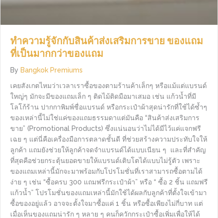
ทำความรู้จักกับสินค้าส่งเสริมการขาย ของแถม
ที่เป็นมากกว่าของแถม
By
Bangkok Premiums
เคยสังเกตไหมว่าเวลาเราซื้อของตามร้านค้าเล็กๆ หรือแม้แต่แบรนด์
ใหญ่ๆ มักจะมีของแถมเล็ก ๆ ติดไม้ติดมือมาเสมอ เช่น แก้วน้ำที่มี
โลโก้ร้าน ปากกาพิมพ์ชื่อแบรนด์ หรือกระเป๋าผ้าสุดน่ารักที่ใช้ได้ซ้ำๆ
ของเหล่านี้ไม่ใช่แค่ของแถมธรรมดาแต่มันคือ “สินค้าส่งเสริมการ
ขาย” (Promotional Products) ซึ่งแน่นอนว่าไม่ได้มีไว้แค่แจกฟรี
เฉย ๆ แต่นี่คือเครื่องมือการตลาดชั้นดี ที่ช่วยสร้างความประทับใจให้
ลูกค้า แถมยังช่วยให้ลูกค้าจดจำแบรนด์ได้แบบเนียน ๆ และที่สำคัญ
ที่สุดคือช่วยกระตุ้นยอดขายให้แบรนด์เติบโตได้แบบไม่รู้ตัว เพราะ
ของแถมเหล่านี้มักจะมาพร้อมกับโปรโมชั่นที่เราสามารถซื้อตามได้
ง่าย ๆ เช่น “ซื้อครบ 300 แถมฟรีกระเป๋าผ้า” หรือ “ ซื้อ 2 ชิ้น แถมฟรี
แก้วน้ำ” โปรโมชั่นของแถมเหล่านี้มักใช้ได้ผลกับลูกค้าที่ตั้งใจเข้ามา
ซื้อของอยู่แล้ว อาจจะตั้งใจมาซื้อแค่ 1 ชิ้น หรือซื้อเพียงไม่กี่บาท แต่
เมื่อเห็นของแถมน่ารัก ๆ หลาย ๆ คนก็ควักกระเป๋าซื้อเพิ่มเพื่อให้ได้