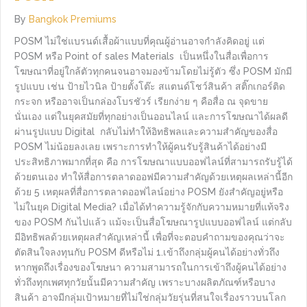
By
Bangkok Premiums
POSM ไม่ใช่แบรนด์เสื้อผ้าแบบที่คุณผู้อ่านอาจกำลังคิดอยู่ แต่
POSM หรือ Point of sales Materials เป็นหนึ่งในสื่อเพื่อการ
โฆษณาที่อยู่ใกล้ตัวทุกคนจนอาจมองข้ามโดยไม่รู้ตัว ซึ่ง POSM มักมี
รูปแบบ เช่น ป้ายไวนิล ป้ายตั้งโต๊ะ สแตนด์โชว์สินค้า สติ๊กเกอร์ติด
กระจก หรืออาจเป็นกล่องโบรชัวร์ เรียกง่าย ๆ คือสื่อ ณ จุดขาย
นั่นเอง แต่ในยุคสมัยที่ทุกอย่างเป็นออนไลน์ และการโฆษณาได้ผลดี
ผ่านรูปแบบ Digital กลับไม่ทำให้อิทธิพลและความสำคัญของสื่อ
POSM ไม่น้อยลงเลย เพราะการทำให้ผู้คนรับรู้สินค้าได้อย่างมี
ประสิทธิภาพมากที่สุด คือ การโฆษณาแบบออฟไลน์ที่สามารถรับรู้ได้
ด้วยตนเอง ทำให้สื่อการตลาดออฟมีความสำคัญด้วยเหตุผลเหล่านี้อีก
ด้วย 5 เหตุผลที่สื่อการตลาดออฟไลน์อย่าง POSM ยังสำคัญอยู่หรือ
ไม่ในยุค Digital Media? เมื่อได้ทำความรู้จักกับความหมายที่แท้จริง
ของ POSM กันไปแล้ว แม้จะเป็นสื่อโฆษณารูปแบบออฟไลน์ แต่กลับ
มีอิทธิพลด้วยเหตุผลสำคัญเหล่านี้ เพื่อที่จะตอบคำถามของคุณว่าจะ
ตัดสินใจลงทุนกับ POSM ดีหรือไม่ 1.เข้าถึงกลุ่มผู้คนได้อย่างทั่วถึง
หากพูดถึงเรื่องของโฆษนา ความสามารถในการเข้าถึงผู้คนได้อย่าง
ทั่วถึงทุกเพศทุกวัยนั้นมีความสำคัญ เพราะบางผลิตภัณฑ์หรือบาง
สินค้า อาจมีกลุ่มเป้าหมายที่ไม่ใช่กลุ่มวัยรุ่นที่สนใจเรื่องราวบนโลก